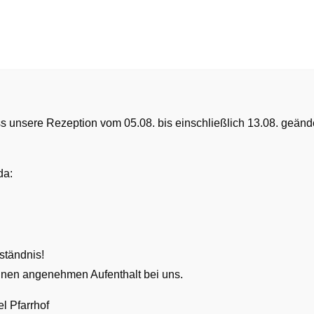
DAS HOTEL
GASTRONOMIE
IHR AUFENTHALT
ESCHÄFTSBEDINGUNGE
ss unsere Rezeption vom 05.08. bis einschließlich 13.08. geänd
da:
ietweise Überlassung von Hotelzimmern und zur Beherbergung s
els. Geschäftsbedingungen des Kunden gelangen nur dann zur 
ständnis!
er
nen angenehmen Aufenthalt bei uns.
l Pfarrhof
ag) kommt durch die Annahme des Antrages des Kunden durch d