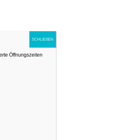
ARRANGEMENTS
WELLNESS
SCHLIEẞEN
N
erte Öffnungszeiten
owie alle für den Kunden erbrachten
Anwendung, wenn dies zuvor ausdrücklich
as Hotel zustande. Dem Hotel steht es frei,