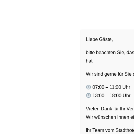
Liebe Gäste,
G
bitte beachten Sie, da
hat.
1. Geltungsbereich
Wir sind gerne für Sie 
Die Hotel-AGB gelten für Verträge über die m
07:00 – 11:00 Uhr
weiteren Leistungen und Lieferungen des Hot
13:00 – 18:00 Uhr
schriftlich vereinbart wurde.
Vielen Dank für Ihr Ver
2. Vertragsabschluss und Partn
Wir wünschen Ihnen ei
Ihr Team vom Stadthote
Der Hotelaufnahmevertrag (Beherbergungsvertr