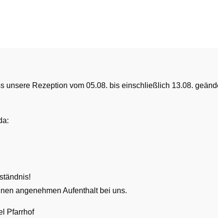
DAS HOTEL
GASTRONOMIE
IHR AUFENTHALT
Fröhliche Wei
ss unsere Rezeption vom 05.08. bis einschließlich 13.08. geänd
Erst wenn Weihnachten im Her
da:
READ MORE
ständnis!
nen angenehmen Aufenthalt bei uns.
l Pfarrhof