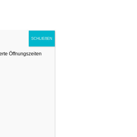
ARRANGEMENTS
WELLNESS
SCHLIEẞEN
hnachten
erte Öffnungszeiten
zen ist...