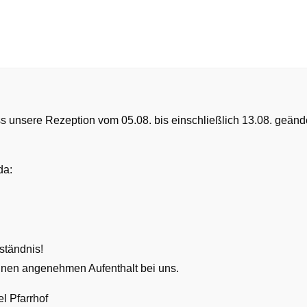
DAS HOTEL
GASTRONOMIE
IHR AUFENTHALT
ss unsere Rezeption vom 05.08. bis einschließlich 13.08. geänd
da:
haben wir seit kurzem auch Instagram.
n und die neusten Beiträge als Erster verfolgen!
ständnis!
nen angenehmen Aufenthalt bei uns.
l Pfarrhof