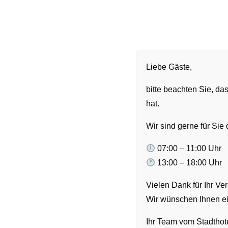
Liebe Gäste,
Wir sind auf Instagram!
bitte beachten Sie, da
hat.
Die Zukunft ist digital!
Wir sind gerne für Sie 
Um auch wirklich für jeden erreichbar zu sein 
07:00 – 11:00 Uhr
13:00 – 18:00 Uhr
Unter „Pfarrhof“ können Sie uns jetzt abonniere
Vielen Dank für Ihr Ver
Wir wünschen Ihnen ei
Ihr Team vom Stadthote