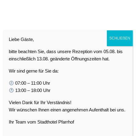
SCHLIEẞEN
Liebe Gäste,
Stellenangebot
bitte beachten Sie, dass unsere Rezeption vom 05.08. bis
Zimmermädchen
einschließlich 13.08. geänderte Öffnungszeiten hat.
Das Restaurant „´s Antla“ mit der
Wir sind gerne für Sie da:
hauseigenen Brauerei und den
07:00 – 11:00 Uhr
angeschlossenen Kronacher Stadthotels in
13:00 – 18:00 Uhr
der oberen Stadt sowie unserem neuem eh-
Hotel von Kronach steht für
Vielen Dank für Ihr Verständnis!
Qualitätsgastronomie auf hohem
Wir wünschen Ihnen einen angenehmen Aufenthalt bei uns.
kulinarischen und atmosphärischen Niveau.
Ihr Team vom Stadthotel Pfarrhof
Wir bieten Ihnen eine freundliche, soziale